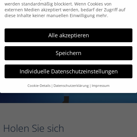
werden standardmäßig blockiert. Wenn Cookies von
externen Medien akzeptiert werden, bedarf der Zugriff auf
diese Inhalte keiner manuellen Einwilligung mehr.
Alle akzeptieren
Speichern
Individuelle Datenschutzeinstellungen
Cookie-Details
Datenschutzerklärung
Impressum
Datenschutzeinstellungen
Wir verwenden Cookies und andere Technologien auf unserer
Website. Einige von ihnen sind essenziell, während andere
uns helfen, diese Website und Ihre Erfahrung zu verbessern.
Holen Sie sich
Personenbezogene Daten können verarbeitet werden (z. B. IP-
Adressen), z. B. für personalisierte Anzeigen und Inhalte oder
Anzeigen- und Inhaltsmessung.
Weitere Informationen über