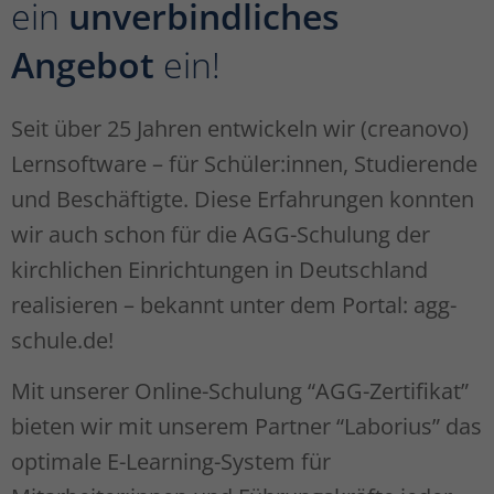
ein
unverbindliches
die Verwendung Ihrer Daten finden Sie in unserer
Datenschutzerklärung
.
Angebot
ein!
Hier finden Sie eine Übersicht über alle verwendeten Cookies.
Sie können Ihre Einwilligung zu ganzen Kategorien geben
oder sich weitere Informationen anzeigen lassen und so nur
Seit über 25 Jahren entwickeln wir (creanovo)
bestimmte Cookies auswählen.
Lernsoftware – für Schüler:innen, Studierende
Alle akzeptieren
Speichern
und Beschäftigte. Diese Erfahrungen konnten
Zurück
wir auch schon für die AGG-Schulung der
Datenschutzeinstellungen
Essenziell (1)
kirchlichen Einrichtungen in Deutschland
Essenzielle Cookies ermöglichen grundlegende Funktionen und sind für
realisieren – bekannt unter dem Portal: agg-
die einwandfreie Funktion der Website erforderlich.
schule.de!
Cookie-Informationen anzeigen
Mit unserer Online-Schulung “AGG-Zertifikat”
Ext
Externe Medien (1)
bieten wir mit unserem Partner “Laborius” das
Inhalte von Videoplattformen und Social-Media-Plattformen werden
standardmäßig blockiert. Wenn Cookies von externen Medien akzeptiert
optimale E-Learning-System für
werden, bedarf der Zugriff auf diese Inhalte keiner manuellen
Einwilligung mehr.