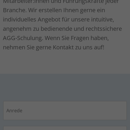
Mitarbeiter:innen und Führungskräfte jeder
Cookie-Informationen anzeigen
Branche. Wir erstellen Ihnen gerne ein
individuelles Angebot für unsere intuitive,
Datenschutzerklärung
Impressum
angenehm zu bedienende und rechtssichere
AGG-Schulung. Wenn Sie Fragen haben,
nehmen Sie gerne Kontakt zu uns auf!